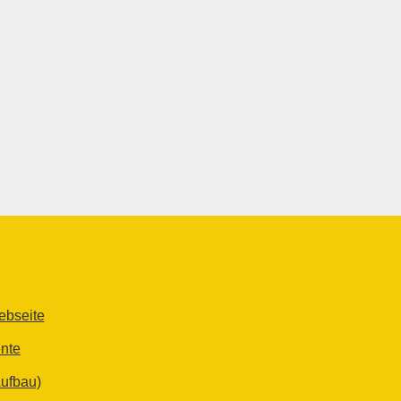
ebseite
ente
Aufbau)