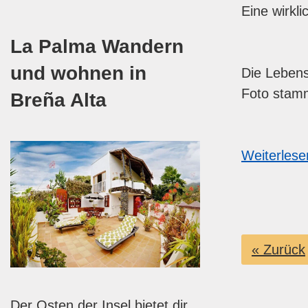
Eine wirkl
La Palma Wandern
und wohnen in
Die Lebens
Foto stamm
Breña Alta
Weiterlese
« Zurück
Der Osten der Insel bietet dir