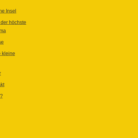
he Insel
der höchste
lma
se
 kleine
r
kt
r?