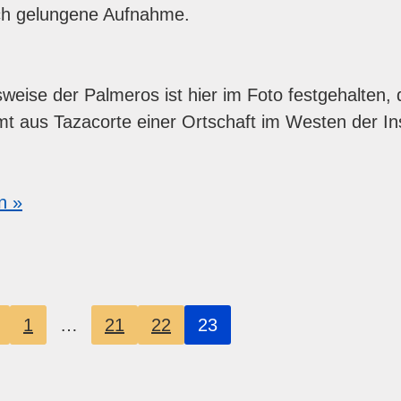
ich gelungene Aufnahme.
weise der Palmeros ist hier im Foto festgehalten,
t aus Tazacorte einer Ortschaft im Westen der In
n »
1
…
21
22
23