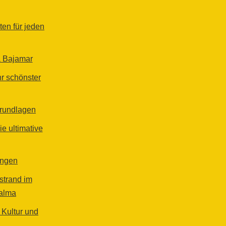
en für jeden
a Bajamar
hr schönster
rundlagen
 ultimative
ungen
strand im
alma
 Kultur und