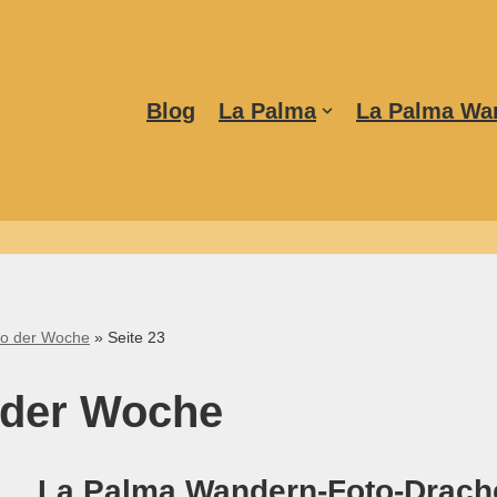
Blog
La Palma
La Palma Wa
to der Woche
»
Seite 23
 der Woche
La Palma Wandern-Foto-Drach