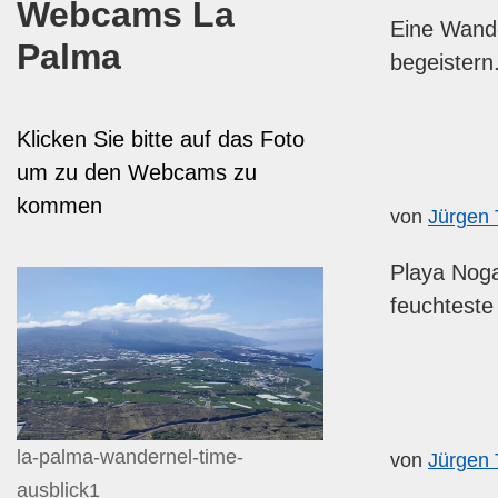
Webcams La
Eine Wand
Palma
begeistern
Klicken Sie bitte auf das Foto
um zu den Webcams zu
kommen
von
Jürgen 
Playa Noga
feuchtest
la-palma-wandernel-time-
von
Jürgen 
ausblick1