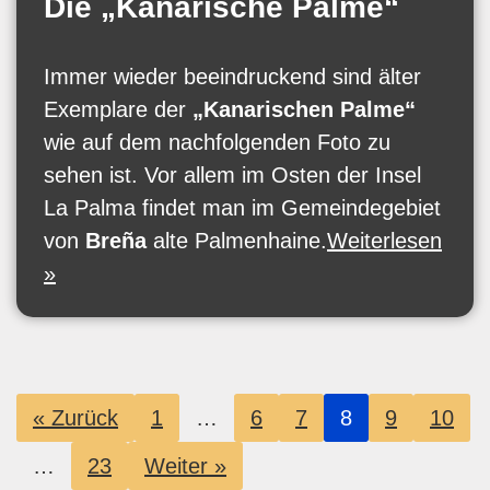
Die „Kanarische Palme“
Immer wieder beeindruckend sind älter
Exemplare der
„Kanarischen Palme“
wie auf dem nachfolgenden Foto zu
sehen ist. Vor allem im Osten der Insel
La Palma findet man im Gemeindegebiet
von
Breña
alte Palmenhaine.
Weiterlesen
»
« Zurück
1
…
6
7
8
9
10
…
23
Weiter »